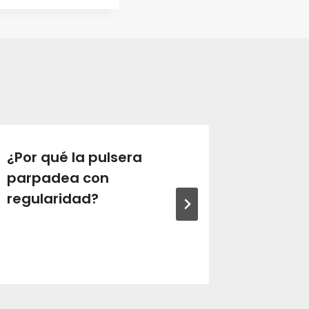
¿Por qué la pulsera
El par
parpadea con
Bora m
regularidad?
pacien
¿qué s