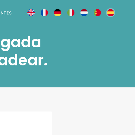
ENTES
rgada
adear.