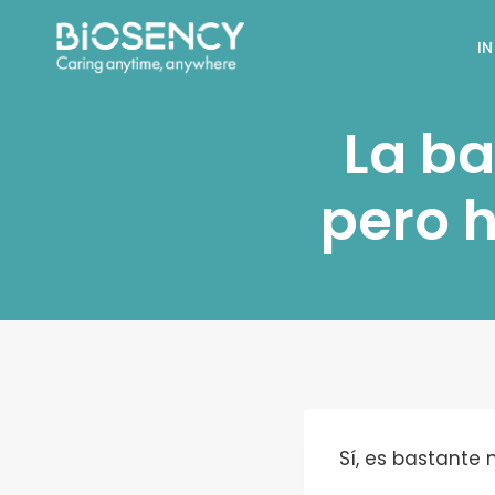
Saltar
al
IN
contenido
La b
pero 
Sí, es bastante 