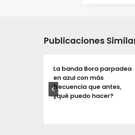
Publicaciones Simila
e
La banda Bora parpadea
 con la
en azul con más
frecuencia que antes,
¿qué puedo hacer?