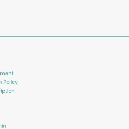
ement
n Policy
iption
min