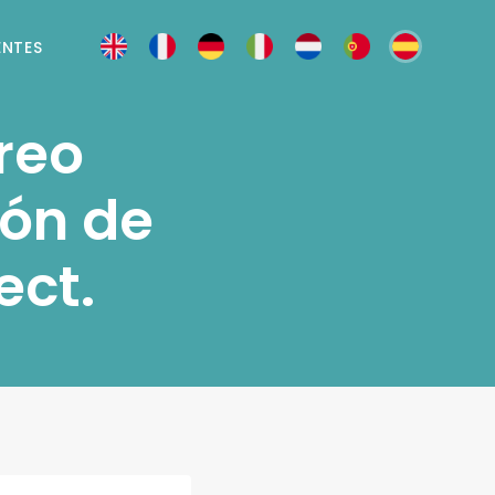
ENTES
rreo
ión de
ect.