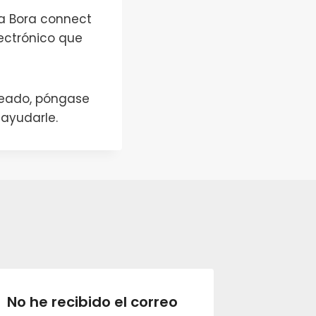
ta Bora connect
ectrónico que
eseado, póngase
ayudarle.
No he recibido el correo
¿Puede