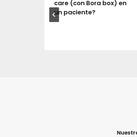
n
care (con Bora box) en
tilizar
un paciente?
a care?
Nuestro