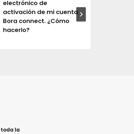
electrónico de
consul
activación de mi cuenta
otros 
Bora connect. ¿Cómo
sean s
hacerlo?
 toda la