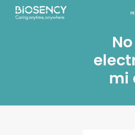
Saltar
al
IN
contenido
No 
elect
mi 