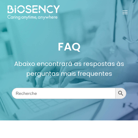
Skip
to
content
FAQ
Abaixo encontrará as respostas às
perguntas mais frequentes
Search Button
Search
for: