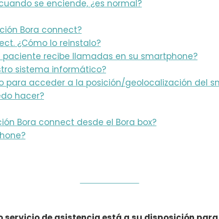
cuando se enciende, ¿es normal?
ación Bora connect?
ect. ¿Cómo lo reinstalo?
l paciente recibe llamadas en su smartphone?
tro sistema informático?
so para acceder a la posición/geolocalización del 
edo hacer?
ación Bora connect desde el Bora box?
phone?
 servicio de asistencia está a su disposición para