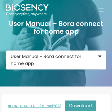
Skip
to
content
User Manual – Bora connect
for home app
User Manual – Bora connect for
home app
Download
BORA-BC4H_IFU_1.2.PT.mai2023